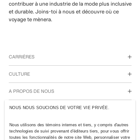
contribuer à une industrie de la mode plus inclusive
et durable. Joins-toi à nous et découvre où ce
voyage te mènera.
CARRIÈRES
Nos métiers
CULTURE
Étudiants et jeunes diplômés
Notre culture, nos valeurs et nos avantages
A PROPOS DE NOUS
NOUS NOUS SOUCIONS DE VOTRE VIE PRIVÉE.
H&GROUPE M
Qui sommes-nous ?
Développement
Nous utilisons des témoins internes et tiers, y compris d'autres
Durable
technologies de suivi provenant d'éditeurs tiers, pour vous offrir
Nous connaître
Inclusion et diversité
toutes les fonctionnalités de notre site Web, personnaliser votre