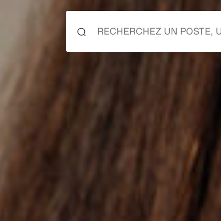
ça
ça