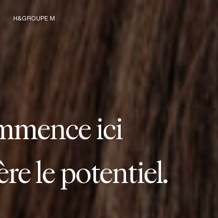
H&GROUPE M
 commence avec no
m
m
e
n
c
e
i
c
i
Nous connaître
mmence ici
ansforme notre indu
mmence ici
ée des liens durables
mmence ici
ne à de nouveaux 
mmence ici
ère le potentiel.