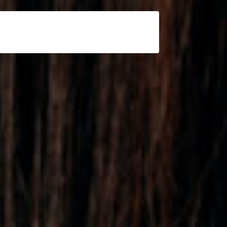
.
us.