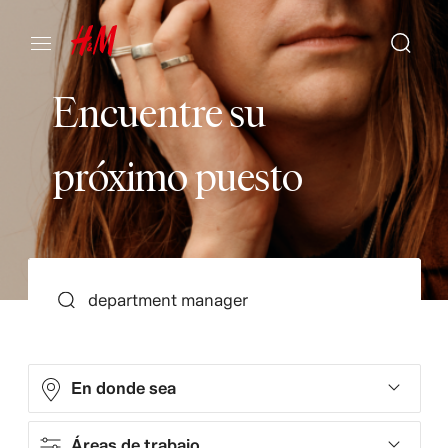
E
n
c
u
e
n
t
r
e
s
u
p
r
ó
x
i
m
o
p
u
e
s
t
o
BUSCAR
En donde sea
Áreas de trabajo