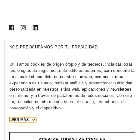
Inclusión y diversidad
Explora nuestro grupo
URUGUAY
NOS PREOCUPAMOS POR TU PRIVACIDAD
Prensa
Políticas y privacidad
Utilizamos cookies de origen propio y de terceros, incluidas otras
Cookies
Cookie Settings
tecnologías de seguimiento de editores externos, para ofrecerte la
H&M.com
funcionalidad completa de nuestro sitio web, personalizar su
experiencia de usuario, realizar análisis y proporcionar publicidad
personalizada en nuestros sitios web, aplicaciones y newsletters
en Internet y a través de plataformas de redes sociales. Con ese
fin, recopilamos información sobre el usuario, los patrones de
2026 H & M Hennes and Mauritz AB.
navegación y el dispositivo.
T
h
e
j
o
u
r
n
e
y
s
t
a
r
t
s
h
e
r
e
.
LEER MÁS
ACEPTAR TODAS LAS COOKIES