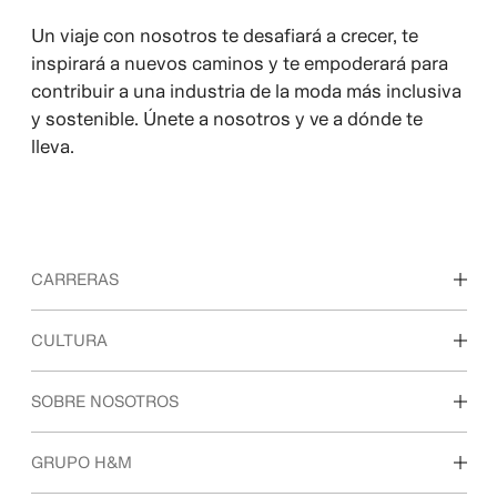
Un viaje con nosotros te desafiará a crecer, te
inspirará a nuevos caminos y te empoderará para
contribuir a una industria de la moda más inclusiva
y sostenible. Únete a nosotros y ve a dónde te
lleva.
CARRERAS
Descubre nuestras áreas de trabajo
CULTURA
Estudiantes e inicio de carrera profesional
Nuestra cultura y beneficios
SOBRE NOSOTROS
Quiénes somos
GRUPO H&M
Sostenibilidad