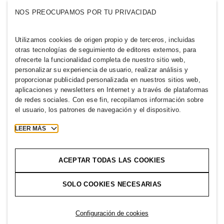
Quiénes somos
GRUPO H&M
NOS PREOCUPAMOS POR TU PRIVACIDAD
Sostenibilidad
Inclusión y diversidad
Explora nuestro grupo
Utilizamos cookies de origen propio y de terceros, incluidas
otras tecnologías de seguimiento de editores externos, para
ofrecerte la funcionalidad completa de nuestro sitio web,
personalizar su experiencia de usuario, realizar análisis y
proporcionar publicidad personalizada en nuestros sitios web,
aplicaciones y newsletters en Internet y a través de plataformas
URUGUAY
de redes sociales. Con ese fin, recopilamos información sobre
el usuario, los patrones de navegación y el dispositivo.
Prensa
Políticas y privacidad
Cookies
Cookie Settings
LEER MÁS
H&M.com
ACEPTAR TODAS LAS COOKIES
SOLO COOKIES NECESARIAS
2026 H & M Hennes and Mauritz AB.
Configuración de cookies