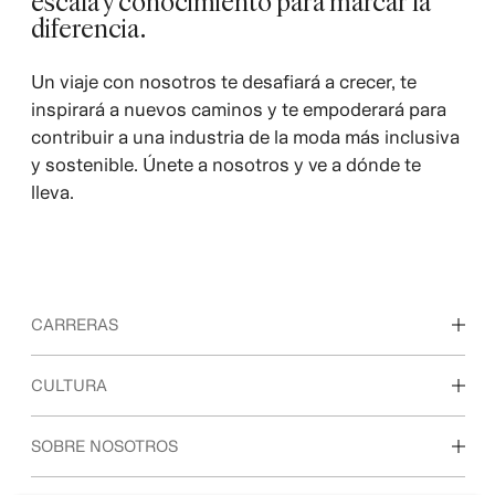
escala y conocimiento para marcar la
diferencia.
Un viaje con nosotros te desafiará a crecer, te
inspirará a nuevos caminos y te empoderará para
contribuir a una industria de la moda más inclusiva
y sostenible. Únete a nosotros y ve a dónde te
lleva.
CARRERAS
Descubre nuestras áreas de trabajo
CULTURA
Estudiantes e inicio de carrera profesional
Nuestra cultura y beneficios
SOBRE NOSOTROS