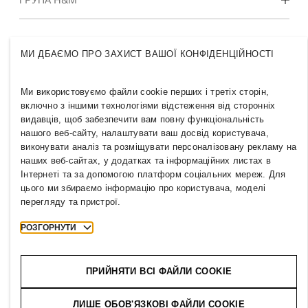
Сталий розвиток
Інклюзивність & Різноманіття
Знайомство з H&M Group
МИ ДБАЄМО ПРО ЗАХИСТ ВАШОЇ КОНФІДЕНЦІЙНОСТІ
Ми використовуємо файли cookie перших і третіх сторін,
включно з іншими технологіями відстеження від сторонніх
видавців, щоб забезпечити вам повну функціональність
UKRAINE
нашого веб-сайту, налаштувати ваш досвід користувача,
виконувати аналіз та розміщувати персоналізовану рекламу на
Преса
Політики & Конфіденційність
наших веб-сайтах, у додатках та інформаційних листах в
Cookies
Cookie Settings
Інтернеті та за допомогою платформ соціальних мереж. Для
H&M.com
цього ми збираємо інформацію про користувача, моделі
перегляду та пристрої.
РОЗГОРНУТИ
2026 H & M Hennes and Mauritz AB.
ПРИЙНЯТИ ВСІ ФАЙЛИ COOKIE
T
h
e
j
o
u
r
n
e
y
s
t
a
r
t
s
h
e
r
e
.
ЛИШЕ ОБОВ'ЯЗКОВІ ФАЙЛИ COOKIE