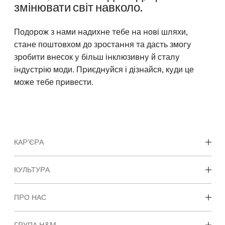
змінювати світ навколо.
Подорож з нами надихне тебе на нові шляхи,
стане поштовхом до зростання та дасть змогу
зробити внесок у більш інклюзивну й сталу
індустрію моди. Приєднуйся і дізнайся, куди це
може тебе привести.
КАР’ЄРА
Досліди наші сфери діяльності
КУЛЬТУРА
Студенти & Початок кар’єри
Наша культура & Переваги
ПРО НАС
Хто ми
ГРУПА H&M