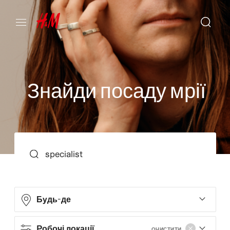
З
н
а
й
д
и
п
о
с
а
д
у
м
р
і
ї
ПОШУК
Будь-де
Робочі локації
ОЧИСТИТИ