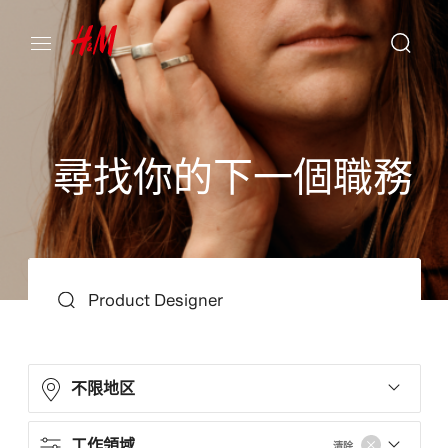
尋
找
你
的
下
一
個
職
務
搜尋
不限地区
工作領域
清除