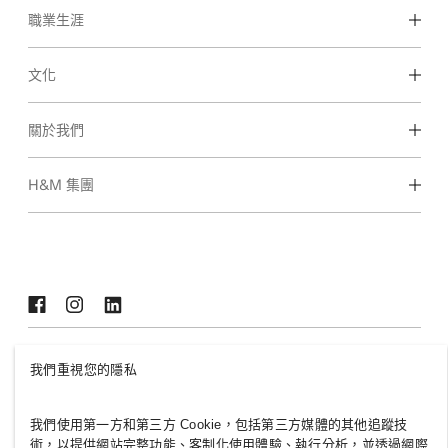
職業生涯
發現我們的工作領域
文化
學生和早期職業
我們的文化和福利
關於我們
我們是誰
H&M 集團
永續性
包容與多元化
探索小組
TAIWAN
我們重視您的隱私
最新消息
政策與隱私
我們使用第一方和第三方 Cookie，包括第三方媒體的其他追蹤技
Cookies
Cookie Settings
術，以提供網站完整功能、客制化使用體驗、執行分析，並透過網際