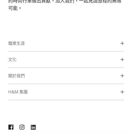
的時尚行業做出貢獻。加入我們，一起見證旅程的無限
可能。
職業生涯
發現我們的工作領域
文化
學生和早期職業
我們的文化和福利
關於我們
我們是誰
H&M 集團
永續性
包容與多元化
探索小組