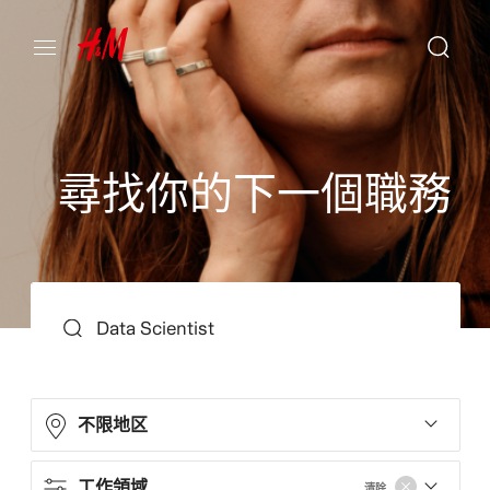
尋
找
你
的
下
一
個
職
務
搜尋
不限地区
工作領域
清除