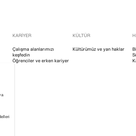
KARIYER
KÜLTÜR
H
Çalışma alanlarımızı
Kültürümüz ve yan haklar
B
keşfedin
S
Öğrenciler ve erken kariyer
K
ya
elleri