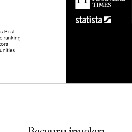
s Best
e ranking,
tors
unities
Başvuru ipuçları