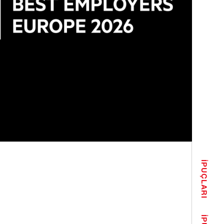
İPUÇLARI