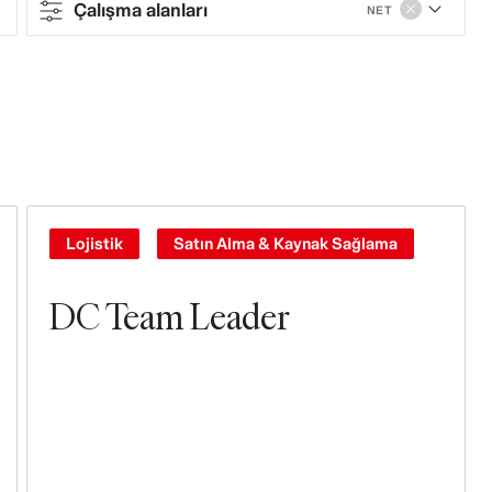
Çalışma alanları
NET
Contract type
Full-time
Çalışma alanları
Satış Operasyonları
Lojistik
Satın Alma & Kaynak Sağlama
Mağazalar
DC Team Leader
Satın Alma & Kaynak Sağlama
Lojistik