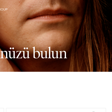
ROUP
eşfedin
ü
n
ü
z
ü
b
u
l
u
n