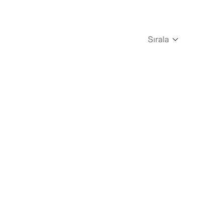
Sırala
Newest
Oldest