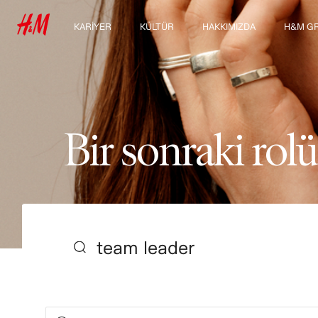
KARIYER
KÜLTÜR
HAKKIMIZDA
H&M G
Çalışma alanlarımızı
Kültürümüz & yan haklar
Biz Kimiz
Grubu K
keşfedin
Sürdürülebilirlik
Öğrenci & erken kariyer
Kapsayıcılık & Çeşitlilik
B
i
r
s
o
n
r
a
k
i
r
o
l