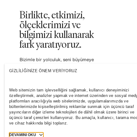
Birlikte, etkimizi,
ölçeklerimizi ve
bilgimizi kullanarak
fark yaratıyoruz.
Bizimle bir yolculuk, seni büyümeye
zorlayacak, yeni yollara ilham verecek ve
daha kapsayıcı ve sürdürülebilir bir moda
GIZLILIĞINIZE ÖNEM VERIYORUZ
endüstrisine katkıda bulunmanı sağlayacak.
Bize katıl ve nereye gidebileceğini keşfet.
Web sitemizin tam işlevselliğini sağlamak, kullanıcı deneyiminizi
özelleştirmek, analizler yapmak ve internet üzerinden ve sosyal med
platformları aracılığıyla web sitelerimizde, uygulamalarımızda ve
bültenlerimizde kişiselleştirilmiş reklamlar sunmak için üçüncü taraf
yayıncıların diğer izleme teknolojileri de dâhil olmak üzere birinci ve
üçüncü taraf çerezleri kullanıyoruz. Bu amaçla, kullanıcı, tarama mod
ve cihaz hakkında bilgi toplarız.
DEVAMINI OKU