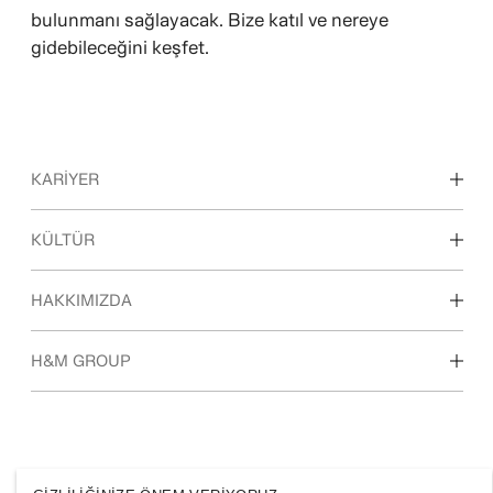
bulunmanı sağlayacak. Bize katıl ve nereye
gidebileceğini keşfet.
KARIYER
Çalışma alanlarımızı keşfedin
KÜLTÜR
Öğrenciler ve erken kariyer
Kültürümüz ve yan haklar
HAKKIMIZDA
Biz Kimiz
H&M GROUP
Sürdürülebilirlik
Kapsayıcılık ve Çeşitlilik
Grubu keşfedin