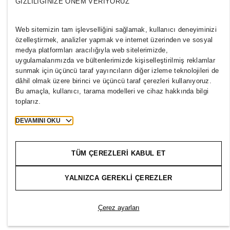
GIZLILIĞINIZE ÖNEM VERIYORUZ
TÜRKIYE
Web sitemizin tam işlevselliğini sağlamak, kullanıcı deneyiminizi
özelleştirmek, analizler yapmak ve internet üzerinden ve sosyal
Basın
Politikalar ve Gizlilik
medya platformları aracılığıyla web sitelerimizde,
uygulamalarımızda ve bültenlerimizde kişiselleştirilmiş reklamlar
Çerezler
Cookie Settings
sunmak için üçüncü taraf yayıncıların diğer izleme teknolojileri de
H&M.com
dâhil olmak üzere birinci ve üçüncü taraf çerezleri kullanıyoruz.
Bu amaçla, kullanıcı, tarama modelleri ve cihaz hakkında bilgi
toplarız.
DEVAMINI OKU
2026 H & M Hennes and Mauritz AB.
T
h
e
j
o
u
r
n
e
y
s
t
a
r
t
s
h
e
r
e
.
TÜM ÇEREZLERI KABUL ET
YALNIZCA GEREKLI ÇEREZLER
Çerez ayarları