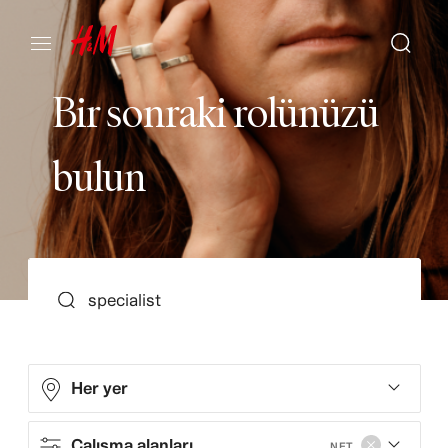
B
i
r
s
o
n
r
a
k
i
r
o
l
ü
n
ü
z
ü
b
u
l
u
n
ARA
Her yer
Çalışma alanları
NET