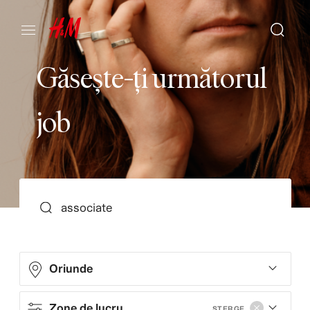
G
ă
s
e
ș
t
e
-
ț
i
u
r
m
ă
t
o
r
u
l
j
o
b
SEARCH
Oriunde
Zone de lucru
ȘTERGE