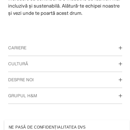
incluzivă și sustenabilă. Alătură-te echipei noastre
și vezi unde te poartă acest drum.
CARIERE
Descoperiți zonele noastre de lucru
CULTURĂ
Studenți și la începutul carierei
Cultura și beneficiile noastre
DESPRE NOI
Cine suntem
GRUPUL H&M
Sustenabilitate
Incluziune și diversitate
Explorați grupul
NE PASĂ DE CONFIDENȚIALITATEA DVS