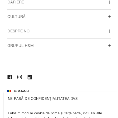
CARIERE
Descoperiți zonele noastre de lucru
CULTURĂ
Studenți și la începutul carierei
Cultura și beneficiile noastre
DESPRE NOI
Cine suntem
GRUPUL H&M
Sustenabilitate
Incluziune și diversitate
Explorați grupul
ROMANIA
NE PASĂ DE CONFIDENȚIALITATEA DVS
Apasă
Politici și confidențialitate
Cookie-uri
Cookie Settings
Folosim module cookie de primă și terță parte, inclusiv alte
H&M.com