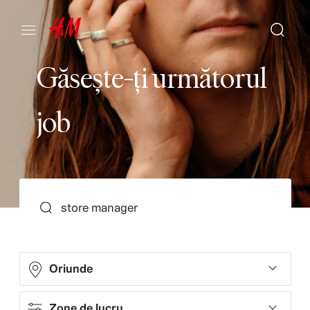
G
ă
s
e
ș
t
e
-
ț
i
u
r
m
ă
t
o
r
u
l
j
o
b
SEARCH
Oriunde
Zone de lucru