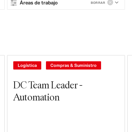
Áreas de trabajo
BORRAR
Contract type
Full-time
Áreas de trabajo
Ventas & Operaciones
Logística
Compras & Suministro
Tiendas
DC Team Leader -
Compras & Suministro
Automation
Logística