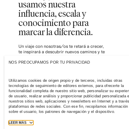
usamos nuestra
influencia, escala y
conocimiento para
marcar la diferencia.
Un viaje con nosotras/os te retará a crecer,
te inspirará a descubrir nuevos caminos y te
empoderará para contribuir a una industria
de la moda más inclusiva y sostenible.
NOS PREOCUPAMOS POR TU PRIVACIDAD
Únete a nosotros y descubre hasta dónde
puedes llegar.
Utilizamos cookies de origen propio y de terceros, incluidas otras
tecnologías de seguimiento de editores externos, para ofrecerte la
funcionalidad completa de nuestro sitio web, personalizar su experie
de usuario, realizar análisis y proporcionar publicidad personalizada 
nuestros sitios web, aplicaciones y newsletters en Internet y a travé
plataformas de redes sociales. Con ese fin, recopilamos información
sobre el usuario, los patrones de navegación y el dispositivo.
LEER MÁS