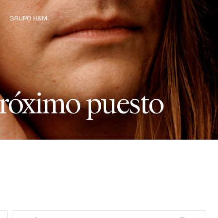
GRUPO H&M
Explorar el Grupo
r
ó
x
i
m
o
p
u
e
s
t
o