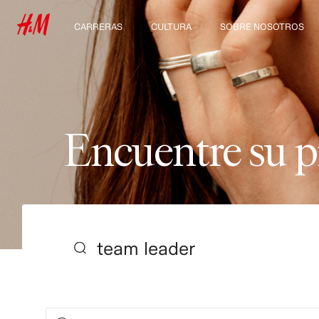
CARRERAS
CULTURA
SOBRE NOSOTROS
Descubre nuestras
Nuestra cultura y
Quiénes somos
áreas de trabajo
beneficios
Sostenibilidad
Estudiantes e inicio de
carrera profesional
Inclusión & Diversidad
E
n
c
u
e
n
t
r
e
s
u
p