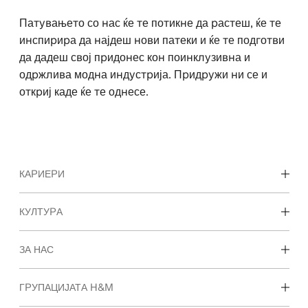
Патувањето со нас ќе те потикне да растеш, ќе те
инспирира да најдеш нови патеки и ќе те подготви
да дадеш свој придонес кон поинклузивна и
одржлива модна индустрија. Придружи ни се и
откриј каде ќе те однесе.
КАРИЕРИ
Откријте ги нашите области на работење
КУЛТУРА
Студентски и рани кариери
Нашата култура и придобивките
ЗА НАС
Кои сме ние
ГРУПАЦИЈАТА H&M
Одржливост