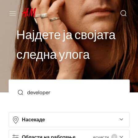
Н
а
ј
д
е
т
е
ј
а
с
в
о
ј
а
т
а
с
л
е
д
н
а
у
л
о
г
а
ПРЕБАРУВАЊЕ
Насекаде
Области на работење
ИСЧИСТИ