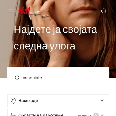
Н
а
ј
д
е
т
е
ј
а
с
в
о
ј
а
т
а
с
л
е
д
н
а
у
л
о
г
а
ПРЕБАРУВАЊЕ
Насекаде
Области на работење
ИСЧИСТИ