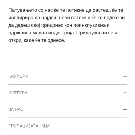
Патувањето со нас ќе те потикне да растеш, ќе те
инспирира да најдеш нови патеки и ќе те подготви
да дадеш свој придонес кон поинклузивна и
одржлива модна индустрија. Придружи ни се и
откриј каде ќе те однесе.
КАРИЕРИ
Откријте ги нашите области на работење
КУЛТУРА
Студентски и рани кариери
Нашата култура и придобивките
ЗА НАС
Кои сме ние
ГРУПАЦИЈАТА H&M
Одржливост