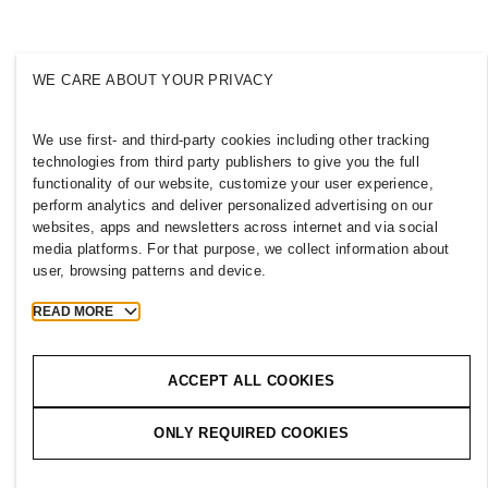
Инклузија и различност
Истражи ја групацијата
WE CARE ABOUT YOUR PRIVACY
We use first- and third-party cookies including other tracking
MACEDONIA
technologies from third party publishers to give you the full
functionality of our website, customize your user experience,
Печат
Правила и приватност
perform analytics and deliver personalized advertising on our
websites, apps and newsletters across internet and via social
Колачиња
Cookie Settings
media platforms. For that purpose, we collect information about
H&M.com
user, browsing patterns and device.
READ MORE
2026 H & M Hennes and Mauritz AB.
ACCEPT ALL COOKIES
T
h
e
j
o
u
r
n
e
y
s
t
a
r
t
s
h
e
r
e
.
ONLY REQUIRED COOKIES