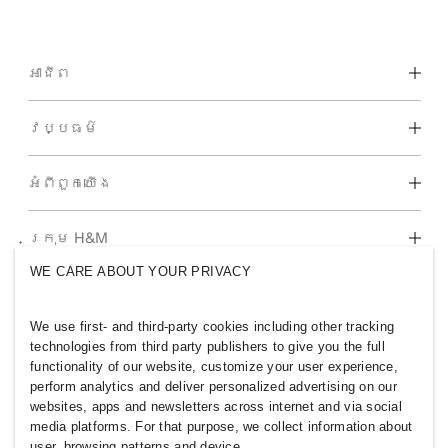
អាជីព
ស្វែងយល់ពីតំបន់ការងាររបស់យើង
វប្បធម៌
និស្សិត & អាជីពដំបូង
តើអ្វីធ្វើឱ្យយើងប្លែកពីគេ
អំពីពួកយើង
យើងជានរណា
ក្រុម H&M
និរន្តរភាព
WE CARE ABOUT YOUR PRIVACY
បរិយាប័ន្ន & ភាពចម្រុះ
រុករកក្រុម
We use first- and third-party cookies including other tracking
technologies from third party publishers to give you the full
functionality of our website, customize your user experience,
perform analytics and deliver personalized advertising on our
websites, apps and newsletters across internet and via social
CAMBODIA
media platforms. For that purpose, we collect information about
user, browsing patterns and device.