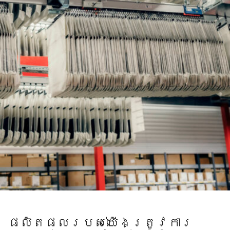
ផលិតផលរបស់យើងត្រូវការ