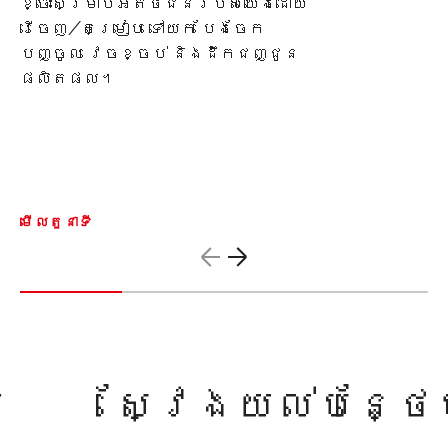
ខ្ចោះសម្រាប់អតិថិជនរបស់យើងដោយ
រើចេញ/តម្រៀប ទៅយក បែងចែក
បញ្ចូល វេចខ្ចប់ និងដឹកជញ្ជូន
ផលិតផល។
មើលតួនាទី
ស្វែងយល់បន្ថែ