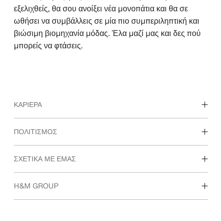
εξελιχθείς, θα σου ανοίξει νέα μονοπάτια και θα σε
ωθήσει να συμβάλλεις σε μία πιο συμπεριληπτική και
βιώσιμη βιομηχανία μόδας. Έλα μαζί μας και δες πού
μπορείς να φτάσεις.
ΚΑΡΙΈΡΑ
Ανακάλυψε τα τμήματα εργασίας στην H&M
ΠΟΛΙΤΙΣΜΌΣ
Φοιτητές & πρώτη εργασία
Κουλτούρα & παροχές
ΣΧΕΤΙΚΆ ΜΕ ΕΜΆΣ
Ποιοι είμαστε
H&M GROUP
Αειφορία
Ένταξη & Διαφορετικότητα
Ανακάλυψε περισσότερα για τον Όμιλο Η&Μ