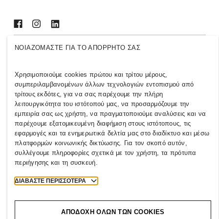
ΝΟΙΑΖΌΜΑΣΤΕ ΓΙΑ ΤΟ ΑΠΌΡΡΗΤΌ ΣΑΣ
GREECE
Τύπος
Όροι & Πολιτικοί Απορρήτου
Χρησιμοποιούμε cookies πρώτου και τρίτου μέρους,
Ρυθμίσεις Cookies
Cookie Settings
συμπεριλαμβανομένων άλλων τεχνολογιών εντοπισμού από
τρίτους εκδότες, για να σας παρέχουμε την πλήρη
H&M.com
λειτουργικότητα του ιστότοπού μας, να προσαρμόζουμε την
εμπειρία σας ως χρήστη, να πραγματοποιούμε αναλύσεις και να
παρέχουμε εξατομικευμένη διαφήμιση στους ιστότοπους, τις
εφαρμογές και τα ενημερωτικά δελτία μας στο διαδίκτυο και μέσω
2026 H & M Hennes and Mauritz AB.
πλατφορμών κοινωνικής δικτύωσης. Για τον σκοπό αυτόν,
συλλέγουμε πληροφορίες σχετικά με τον χρήστη, τα πρότυπα
T
h
e
j
o
u
r
n
e
y
s
t
a
r
t
s
h
e
r
e
.
περιήγησης και τη συσκευή.
ΔΙΑΒΆΣΤΕ ΠΕΡΙΣΣΌΤΕΡΑ
ΑΠΟΔΟΧΉ ΌΛΩΝ ΤΩΝ COOKIES