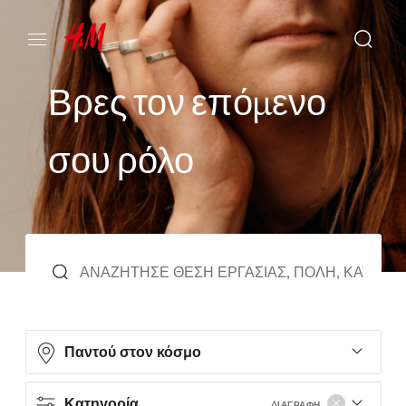
Β
ρ
ε
ς
τ
ο
ν
ε
π
ό
μ
ε
ν
ο
σ
ο
υ
ρ
ό
λ
ο
Παντού στον κόσμο
Κατηγορία
ΔΙΑΓΡΑΦΉ