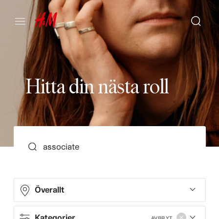
H
i
t
t
a
d
i
n
n
ä
s
t
a
r
o
l
l
SEARCH
Överallt
Kategorier
AVBRYT