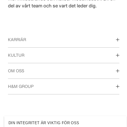
del av vårt team och se vart det leder dig.
KARRIÄR
Våra arbetsområden
KULTUR
För dig som är student
Vår kultur & förmåner
OM OSS
Vilka vi är
H&M GROUP
Hållbarhet
Inkludering & mångfald
Utforska H&M-gruppen
DIN INTEGRITET ÄR VIKTIG FÖR OSS