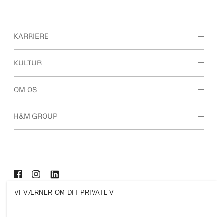
KARRIERE
Karrieremuligheder
KULTUR
Studerende
Vores kultur og fordele
OM OS
Hvem er vi
H&M GROUP
Bæredygtighed
Inklusion og mangfoldighed
Udforsk gruppen
VI VÆRNER OM DIT PRIVATLIV
DENMARK