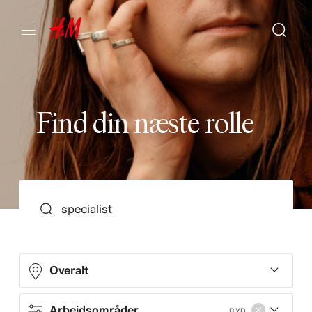
F
i
n
d
d
i
n
n
æ
s
t
e
r
o
l
l
e
SEARCH
Overalt
Arbejdsområder
RYD