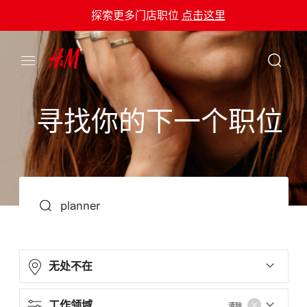
探索更多门店职位
点击这里
寻
找
你
的
下
一
个
职
位
搜索
无处不在
工作领域
清除