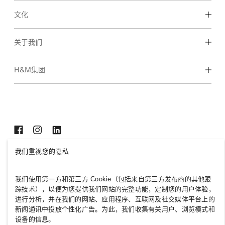
了解我们的工作范围
文化
学生兼职&初级岗位
企业文化和福利
关于我们
我们是谁
H&M集团
可持续发展
包容性与多样性
了解更多集团资讯
我们重视您的隐私
CHINA
新闻
政策与隐私
我们使用第一方和第三方 Cookie（包括来自第三方发布商的其他跟
踪技术），以便为您提供我们网站的完整功能，定制您的用户体验，
数据缓存
Cookie Settings
进行分析，并在我们的网站、应用程序、互联网及社交媒体平台上的
H&M.com
新闻通讯中投放个性化广告。为此，我们收集有关用户、浏览模式和
设备的信息。