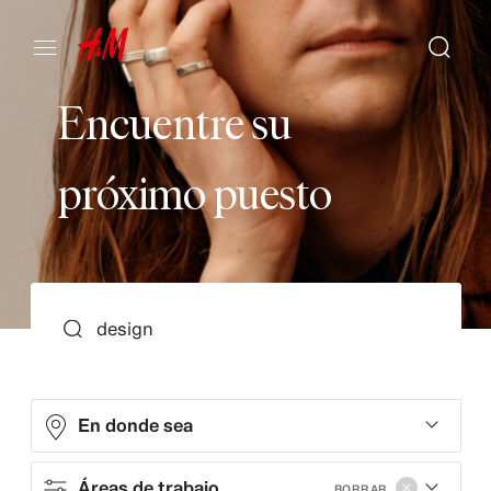
E
n
c
u
e
n
t
r
e
s
u
p
r
ó
x
i
m
o
p
u
e
s
t
o
BUSCAR
En donde sea
Áreas de trabajo
BORRAR