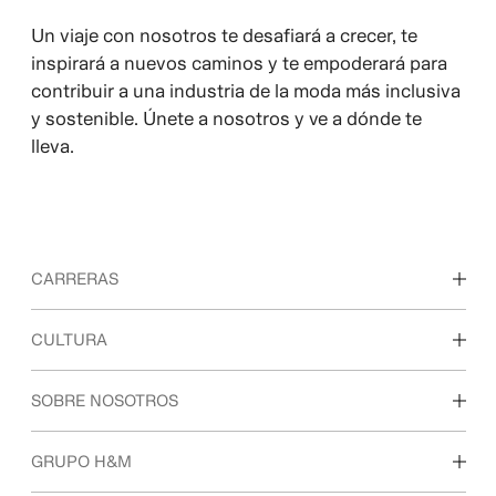
Un viaje con nosotros te desafiará a crecer, te
inspirará a nuevos caminos y te empoderará para
contribuir a una industria de la moda más inclusiva
y sostenible. Únete a nosotros y ve a dónde te
lleva.
CARRERAS
Descubre nuestras áreas de trabajo
CULTURA
Estudiantes e inicio de carrera profesional
Nuestra cultura y beneficios
SOBRE NOSOTROS
Quiénes somos
GRUPO H&M
Sostenibilidad