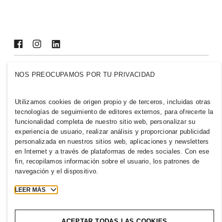
Inclusión y diversidad
Explora nuestro grupo
CHILE
NOS PREOCUPAMOS POR TU PRIVACIDAD
Prensa
Políticas y privacidad
Utilizamos cookies de origen propio y de terceros, incluidas otras
Cookies
Cookie Settings
tecnologías de seguimiento de editores externos, para ofrecerte la
H&M.com
funcionalidad completa de nuestro sitio web, personalizar su
experiencia de usuario, realizar análisis y proporcionar publicidad
personalizada en nuestros sitios web, aplicaciones y newsletters
en Internet y a través de plataformas de redes sociales. Con ese
fin, recopilamos información sobre el usuario, los patrones de
2026 H & M Hennes and Mauritz AB.
navegación y el dispositivo.
T
h
e
j
o
u
r
n
e
y
s
t
a
r
t
s
h
e
r
e
.
LEER MÁS
ACEPTAR TODAS LAS COOKIES