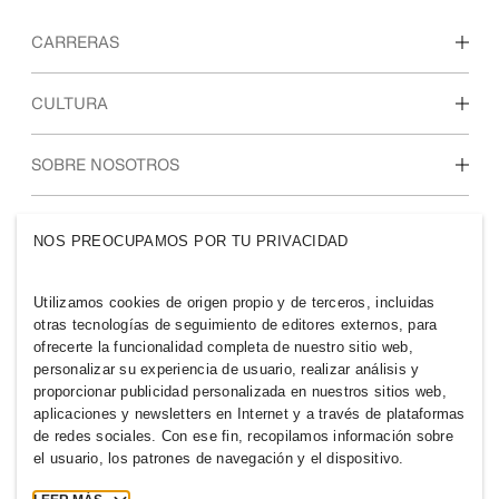
CARRERAS
Descubre nuestras áreas de trabajo
CULTURA
Estudiantes e inicio de carrera profesional
Nuestra cultura y beneficios
SOBRE NOSOTROS
Quiénes somos
GRUPO H&M
NOS PREOCUPAMOS POR TU PRIVACIDAD
Sostenibilidad
Inclusión y diversidad
Explora nuestro grupo
Utilizamos cookies de origen propio y de terceros, incluidas
otras tecnologías de seguimiento de editores externos, para
ofrecerte la funcionalidad completa de nuestro sitio web,
personalizar su experiencia de usuario, realizar análisis y
proporcionar publicidad personalizada en nuestros sitios web,
aplicaciones y newsletters en Internet y a través de plataformas
CHILE
de redes sociales. Con ese fin, recopilamos información sobre
el usuario, los patrones de navegación y el dispositivo.
Prensa
Políticas y privacidad
Cookies
Cookie Settings