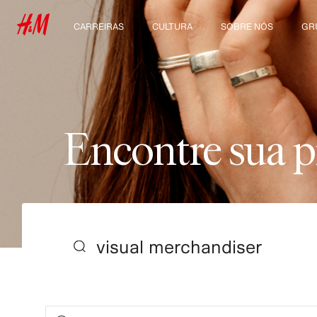
CARREIRAS
CULTURA
SOBRE NÓS
GR
Descubra nossas áreas
Nossa cultura e
Quem somos
Con
de trabalho
benefícios
Sustentabilidade
Estudantes e início de
carreira
Inclusão & Diversidade
E
n
c
o
n
t
r
e
s
u
a
p