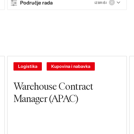
Područje rada
IZBRIŠI
Contract type
Full-time
Područje rada
Prodaja i poslovanje
Logistika
Kupovina i nabavka
Prodavnice
Warehouse Contract
Iznajmljivanje, izgradnja i projektovanje
Manager (APAC)
objekata i prodavnica
Upravljanje i vođstvo
Brendiranje, marketing i komunikacija