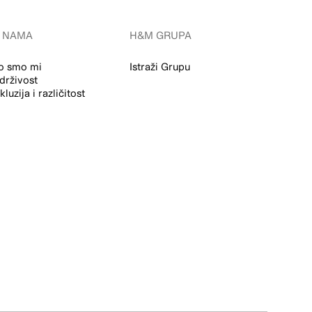
 NAMA
H&M GRUPA
o smo mi
Istraži Grupu
drživost
nkluzija i različitost