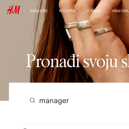
KARIJERE
KULTURA
O NAMA
H&M GR
Otkrij naše radno
Naša kultura i
Ko smo mi
Istraži Gr
okruženje
pogodnosti
Održivost
Karijere za studente i
početak
Inkluzija i različitost
P
r
o
n
a
đ
i
s
v
o
j
u
s