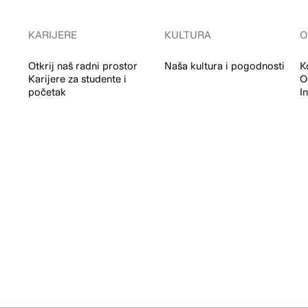
KARIJERE
KULTURA
O
Otkrij naš radni prostor
Naša kultura i pogodnosti
K
Karijere za studente i
O
početak
I