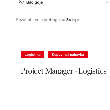
Bilo gdje
Rezultati tvoje pretrage su
3 uloge
Asia
2
North America
1
Logistika
Kupovina i nabavka
Project Manager - Logistics