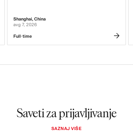
Kupovina i nabavka
Shanghai
,
China
Logistika
avg 7, 2026
Tehnologija, podaci i inovacije
Full-time
Pravo, administracija, bezbednost i
usklađenost
Upravljanje poslovanjem
Računovodstvo i finansije
Ljudi, kultura, inkluzija i različitost
Saveti za prijavljivanje
SAZNAJ VIŠE