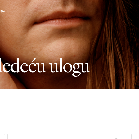
UPA
upu
l
e
d
e
ć
u
u
l
o
g
u